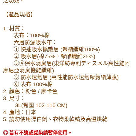
之功效。
【產品規格】
1. 材質：
表布：100%棉
六層防漏吸水布：
① 快速吸水擴散層 (聚酯纖維100%)
② 吸水層(棉75%，聚酯纖維25%)
③④保水消臭層(東洋紡專利ディスメル高性能阿
摩尼亞消臭機能纖維)
⑤ 防水透氣層 (高性能防水透氣聚氨酯薄膜)
⑥ 表布 100%棉
2. 顏色：粉色 / 摩卡色
3. 尺寸：
3L(臀圍 102-110 CM)
4. 產地：日本
5. 請勿使用漂白劑、衣物柔軟精及高溫烘乾
◎ 若有不適或感染請暫停使用。