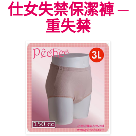
仕女失禁保潔褲 ─
重失禁